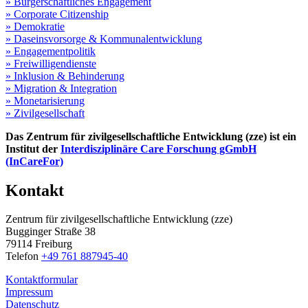
» Bürgerschaftliches Engagement
» Corporate Citizenship
» Demokratie
» Daseinsvorsorge & Kommunalentwicklung
» Engagementpolitik
» Freiwilligendienste
» Inklusion & Behinderung
» Migration & Integration
» Monetarisierung
» Zivilgesellschaft
Das Zentrum für zivilgesellschaftliche Entwicklung (zze) ist ein
Institut der
Interdisziplinäre Care Forschung gGmbH
(InCareFor)
Kontakt
Zentrum für zivilgesellschaftliche Entwicklung (zze)
Bugginger Straße 38
79114 Freiburg
Telefon
+49 761 887945-40
Kontaktformular
Impressum
Datenschutz